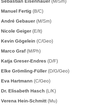
Sebastian Eisenhauer
(M/Sm)
Manuel Fertig
(B/C)
André Gebauer
(M/Sm)
Nicole Geiger
(E/It)
Kevin Gögelein
(C/Geo)
Marco Graf
(M/Ph)
Katja Greser-Endres
(D/F)
Elke Grömling-Füller
(D/G/Geo)
Eva Hartmann
(C/Geo)
Dr. Elisabeth Hasch
(L/K)
Verena Hein-Schmitt
(Mu)