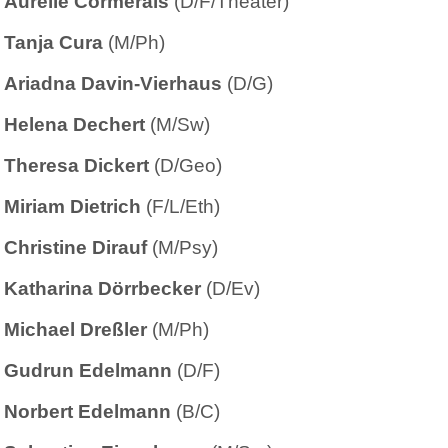
Aurélie Cormerais
(D/F/Theater)
Tanja Cura
(M/Ph)
Ariadna Davin-Vierhaus
(D/G)
Helena Dechert
(M/Sw)
Theresa Dickert
(D/Geo)
Miriam Dietrich
(F/L/Eth)
Christine Dirauf
(M/Psy)
Katharina Dörrbecker
(D/Ev)
Michael Dreßler
(M/Ph)
Gudrun Edelmann
(D/F)
Norbert Edelmann
(B/C)