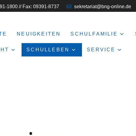
91-1800 // Fax: 09391-8737
sekretariat@bng-online.de
TE
NEUIGKEITEN
SCHULFAMILIE
CHT
SCHULLEBEN
SERVICE