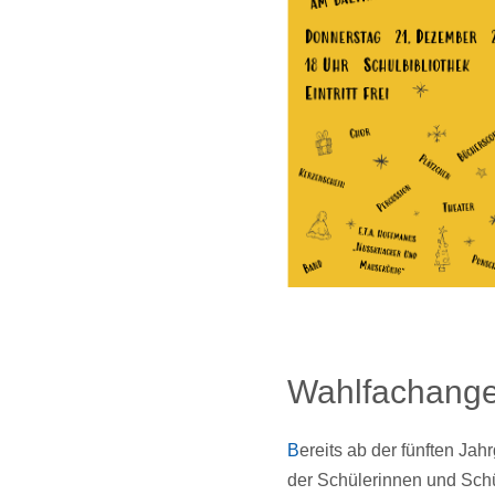
Wahlfachange
Bereits ab der fünften Jahrgangsstufe können wir in besonderer Art und Weise auf die individuelle musikalische Begabung und Interessenslage
der Schülerinnen und Sch