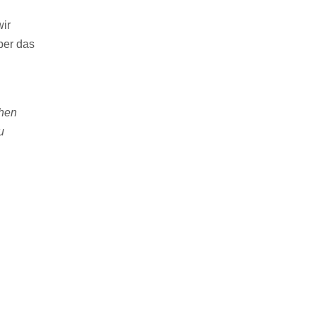
ber das
chen
u