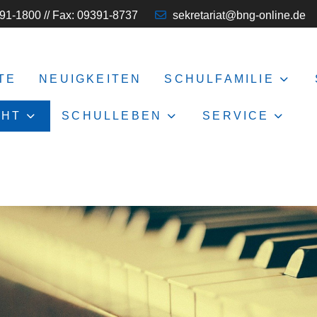
91-1800 // Fax: 09391-8737
sekretariat@bng-online.de
TE
NEUIGKEITEN
SCHULFAMILIE
CHT
SCHULLEBEN
SERVICE